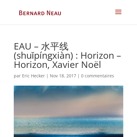
EAU – 水平线
(shuǐpíngxiàn) : Horizon –
Horizon, Xavier Noël
par
Eric Hecker
|
Nov 18, 2017
|
0 commentaires