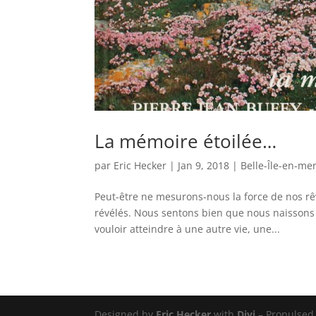
La mémoire étoilée…
par
Eric Hecker
|
Jan 9, 2018
|
Belle-Île-en-me
Peut-être ne mesurons-nous la force de nos rê
révélés. Nous sentons bien que nous naissons pa
vouloir atteindre à une autre vie, une...
Designed by
Eric Hecker
with
Divi
– Propulsed