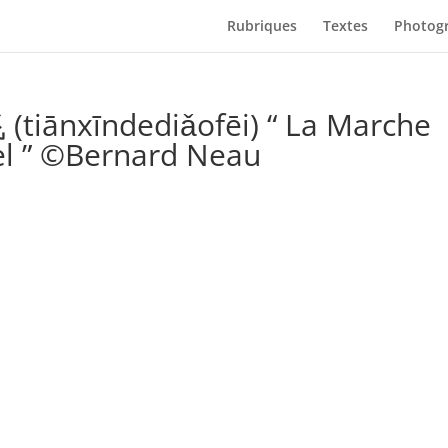
Rubriques
Textes
Photogr
ānxīndediǎofēi) “ La Marche
iel ” ©Bernard Neau